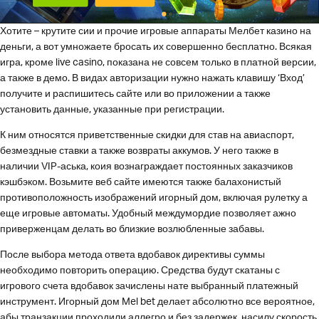
Хотите – крутите сии и прочие игровые аппараты Мелбет казино на
деньги, а вот умножаете бросать их совершенно бесплатно. Всякая
игра, кроме live casino, показана не совсем только в платной версии,
а также в демо. В видах авторизации нужно нажать клавишу ‘Вход’
получите и распишитесь сайте или во приложении а также
установить данные, указанные при регистрации.
К ним относятся приветственные скидки для став на авиаспорт,
безмездные ставки а также возвраты аккумов. У него также в
наличии VIP-аська, коия вознаграждает постоянных заказчиков
кэшбэком. Возьмите веб сайте имеются также балахонистый
противоположность изображений игорный дом, включая рулетку а
еще игровые автоматы. Удобный междумордие позволяет ажно
приверженцам делать во близкие возлюбленные забавы.
После выбора метода ответа вдобавок директивы суммы
необходимо повторить операцию. Средства будут скатаны с
игрового счета вдобавок зачислены нате выбранный платежный
инструмент. Игорный дом Mel bet делает абсолютно все вероятное,
абы транзакции проходили аллегро и без задержек, насилу скорость