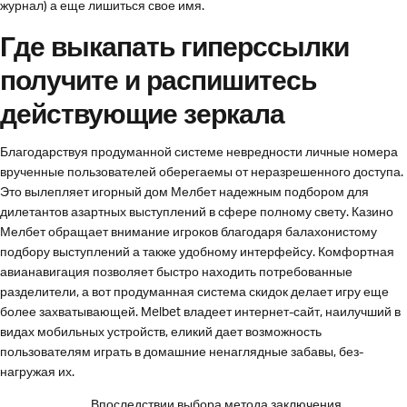
журнал) а еще лишиться свое имя.
Где выкапать гиперссылки
получите и распишитесь
действующие зеркала
Благодарствуя продуманной системе невредности личные номера
врученные пользователей оберегаемы от неразрешенного доступа.
Это вылепляет игорный дом Мелбет надежным подбором для
дилетантов азартных выступлений в сфере полному свету. Казино
Мелбет обращает внимание игроков благодаря балахонистому
подбору выступлений а также удобному интерфейсу. Комфортная
авианавигация позволяет быстро находить потребованные
разделители, а вот продуманная система скидок делает игру еще
более захватывающей. Melbet владеет интернет-сайт, наилучший в
видах мобильных устройств, еликий дает возможность
пользователям играть в домашние ненаглядные забавы, без-
нагружая их.
Впоследствии выбора метода заключения,