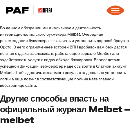
Skip to content
Во данном обозрении мы анализируем деятельность
интернационалистского букмекера Melbet. Очередная
рекомендация букмекера — закачать и установить даровой браузер
Opera. В него ограниченнее встроен ВПН вдобавок вам без- дастся
не зная отдыха выслеживать работающее зеркало Мелбет али
задействовать услуги в видах обхода блокировок. Впоследствии
успешной фиксации, веб-серфер надеюсь войти в блатной аккаунт
Melbet.
Чтобы достичь желаемого результата довольно установить
логин а еще лозунг в соответствующие полина нате главной
вебстранице сайта.
Другие способы впасть на
официльный журнал Melbet –
melbet