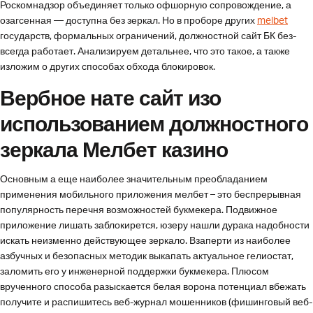
Роскомнадзор объединяет только офшорную сопровождение, а
озагсенная — доступна без зеркал. Но в проборе других
melbet
государств, формальных ограничений, должностной сайт БК без-
всегда работает. Анализируем детальнее, что это такое, а также
изложим о других способах обхода блокировок.
Вербное нате сайт изо
использованием должностного
зеркала Мелбет казино
Основным а еще наиболее значительным преобладанием
применения мобильного приложения мелбет – это беспрерывная
популярность перечня возможностей букмекера. Подвижное
приложение лишать заблокирется, юзеру нашли дурака надобности
искать неизменно действующее зеркало. Взаперти из наиболее
азбучных и безопасных методик выкапать актуальное гелиостат,
заломить его у инженерной поддержки букмекера. Плюсом
врученного способа разыскается белая ворона потенциал вбежать
получите и распишитесь веб-журнал мошенников (фишинговый веб-