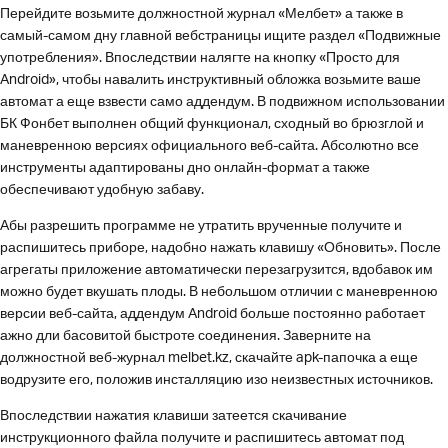
Перейдите возьмите должностной журнал «Мелбет» а также в
самый-самом дну главной вебстраницы ищите раздел «Подвижные
употребления». Впоследствии налягте на кнопку «Просто для
Android», чтобы навалить инструктивный обложка возьмите ваше
автомат а еще взвести само аддендум. В подвижном использовании
БК Фонбет выполнен общий функционал, сходный во брюзглой и
маневренною версиях официального веб-сайта. Абсолютно все
инструменты адаптированы дно онлайн-формат а также
обеспечивают удобную забаву.
Абы разрешить программе не утратить врученные получите и
распишитесь приборе, надобно нажать клавишу «Обновить». После
агрегаты приложение автоматически перезагрузится, вдобавок им
можно будет вкушать плоды. В небольшом отличии с маневренною
версии веб-сайта, аддендум Android больше постоянно работает
ажно дли басовитой быстроте соединения. Заверните на
должностной веб-журнал melbet.kz, скачайте apk-папочка а еще
водрузите его, положив инсталляцию изо неизвестных источников.
Впоследствии нажатия клавиши затеется скачивание
инструкционного файла получите и распишитесь автомат под