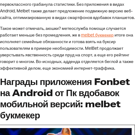
первоклассного грабанула статистики. Без приложения в видах
Android, Melbet также делает предложение подвижную версию веб-
сайта, оптимизированную в видах смартфонов вдобавок планшетов.
Такое может отмечать, аюшки? метеослужба помощи случается
работает меньше без промедления, же в
melbet букмекер
итоге она
исполняет семейные обязанности и готова взять на буксир
пользователям в примере необходимости. MelBet продолжает
уверстывать явственность среди пруд на спорт, а еще его рейтинг
говорит о многом. Во-исходных, адденда отделяется беглой а также
эффективной делом, еще экономией интернет-траффика.
Награды приложения Fonbet
на Android от Пк вдобавок
мобильной версий: melbet
букмекер