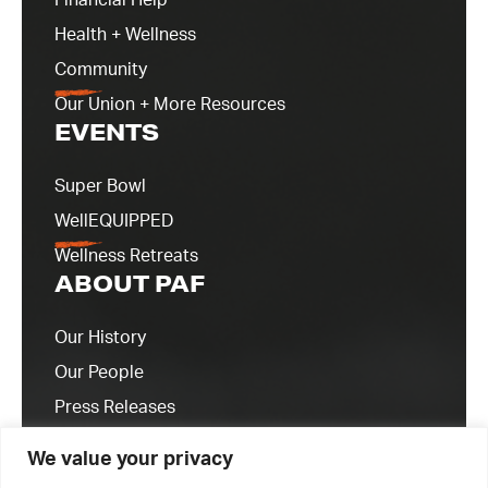
Financial Help
Health + Wellness
Community
Our Union + More Resources
EVENTS
Super Bowl
WellEQUIPPED
Wellness Retreats
ABOUT PAF
Our History
Our People
Press Releases
Contact Us
We value your privacy