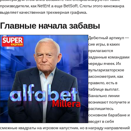
производители, как NetEnt а еще BetSoft. Слоты этого киножанра
выделяет качественная трехмерная графика.
Главные начала забавы
Дебютный артикул —
сие игры, в каких
прилагаются
заданные командами
череды ячеек. Их
вульгаризаторское
аксонометрия, как
правило, есть в
таблице выплат.
Банально линии
возникают получите и
распишитесь
основном барабане и
вводят в себя
смежные квадраты на игровом капустник. но в награду направлений