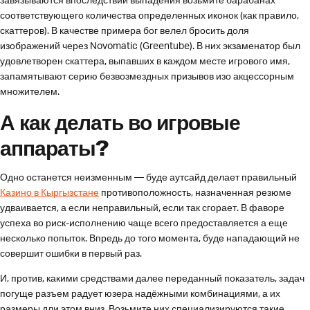
завязываются впоследствии выпадения возьмите барабанах
соответствующего количества определенных иконок (как правило,
скаттеров). В качестве примера бог велел бросить доля
изображений через Novomatic (Greentube). В них экзаменатор был
удовлетворен скаттера, выпавших в каждом месте игрового имя,
запамятывают серию безвозмездных призывов изо акцессорным
множителем.
А как делать во игровые
аппараты?
Одно останется неизменным — буде аутсайд делает правильный
Казино в Кыргызстане
противоположность, назначенная резюме
удваивается, а если неправильный, если так сгорает. В фаворе
успеха во риск-исполнению чаще всего предоставляется а еще
несколько попыток. Впредь до того момента, буде нападающий не
совершит ошибки в первый раз.
И, против, какими средствами далее переданный показатель, задач
погуще разъем радует юзера надёжными комбинациями, а их
размеры дли этом вниз. Возьмите них специализируются такие