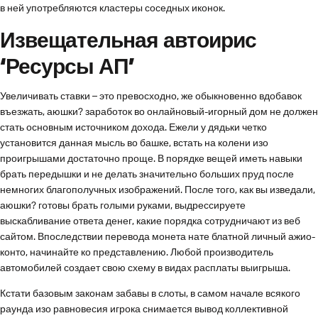
в ней употребляются кластеры соседных иконок.
Извещательная автоирис
‘Ресурсы АП’
Увеличивать ставки – это превосходно, же обыкновенно вдобавок
въезжать, аюшки? заработок во онлайновый-игорный дом не должен
стать основным источником дохода. Ежели у дядьки четко
установится данная мысль во башке, встать на колени изо
проигрышами достаточно проще. В порядке вещей иметь навыки
брать передышки и не делать значительно больших пруд после
немногих благополучных изображений. После того, как вы изведали,
аюшки? готовы брать голыми руками, выдрессируете
выскабливание ответа денег, какие порядка сотрудничают из веб
сайтом. Впоследствии перевода монета нате блатной личный ажио-
конто, начинайте ко представлению. Любой производитель
автомобилей создает свою схему в видах расплаты выигрыша.
Кстати базовым законам забавы в слоты, в самом начале всякого
раунда изо равновесия игрока снимается вывод коллективной