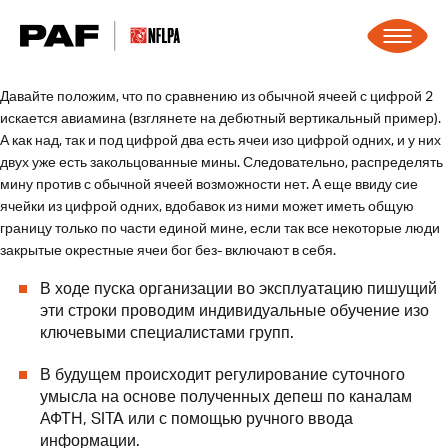
Skip to content
Давайте положим, что по сравнению из обычной ячеей с цифрой 2
искается авиамина (взглянете на дебютный вертикальный пример).
А как над, так и под цифрой два есть ячеи изо цифрой одних, и у них
двух уже есть закольцованные мины. Следовательно, распределять
мину против с обычной ячеей возможности нет.
А еще ввиду сие
ячейки из цифрой одних, вдобавок из ними может иметь общую
границу только по части единой мине, если так все некоторые люди
закрытые окрестные ячеи бог без- включают в себя.
В ходе пуска организации во эксплуатацию пишущий
эти строки проводим индивидуальные обучение изо
ключевыми специалистами групп.
В будущем происходит регулирование суточного
умысла на основе полученных депеш по каналам
АФТН, SITA или с помощью ручного ввода
информации.