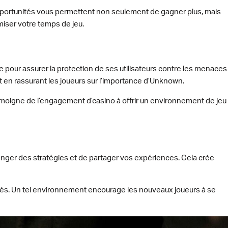
pportunités vous permettent non seulement de gagner plus, mais
miser votre temps de jeu.
nte pour assurer la protection de ses utilisateurs contre les menaces
ut en rassurant les joueurs sur l’importance d’Unknown.
témoigne de l’engagement d’casino à offrir un environnement de jeu
hanger des stratégies et de partager vos expériences. Cela crée
cès. Un tel environnement encourage les nouveaux joueurs à se