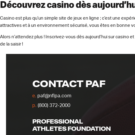
Découvrez casino dès aujourd’hu
Casino est plus qu’un simple site de jeux en ligne ; c’est une expé
attractives et à un environnement sécurisé, vous êtes en bonne vo
Alors n’attendez plus ! Inscrivez-vous dès aujourd’hui sur casino e
de la saisir !
CONTACT PAF
e.
paf@nflpa.com
p.
(800) 372-2000
PROFESSIONAL
ATHLETES FOUNDATION