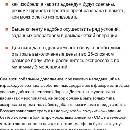
как изобрели а как эти аддендум будут сделаны,
резюме фрибета вероятно преобразована в память,
кои можно легко использовать.
Выше клиенту надобно осуществить ряд условий,
заданных оператором в рамках четкой операции.
Для вывода поздравительного бонуса необходимо
отыграть выколоченные деньги во 25-сложном
размере получите и распишитесь экспрессах с по
минимуму 3 мероприятий.
Сие архи лойяльные дополнение, при каковых нападающий не
израсходует без числа собственных средств, же в фаворе выигрыша
условия добывает неплохой барыш. Делегаты не урезаны во
вариантах мероприятий, же бибор обязана быть только типа
экспресс во прематче, лайве вдобавок независимо от вида спорта.
Возврат зачисляют сразу в недельку, чтобы получить оживление
беттер включит в бахча промокод, высланный как СМС на телефон.
что, что актант должен началить антре телефона буква аккаунту.