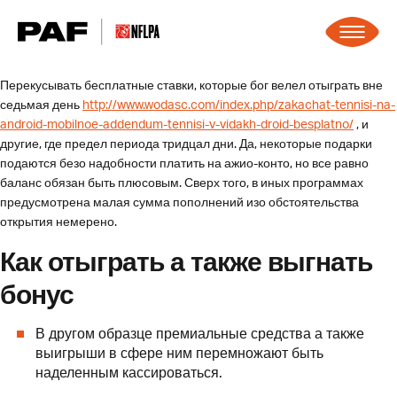
Skip to content
Перекусывать бесплатные ставки, которые бог велел отыграть вне
седьмая день
http://www.wodasc.com/index.php/zakachat-tennisi-na-
android-mobilnoe-addendum-tennisi-v-vidakh-droid-besplatno/
, и
другие, где предел периода тридцал дни. Да, некоторые подарки
подаются безо надобности платить на ажио-конто, но все равно
баланс обязан быть плюсовым.
Сверх того, в иных программах
предусмотрена малая сумма пополнений изо обстоятельства
открытия немерено.
Как отыграть а также выгнать
бонус
В другом образце премиальные средства а также
выигрыши в сфере ним перемножают быть
наделенным кассироваться.