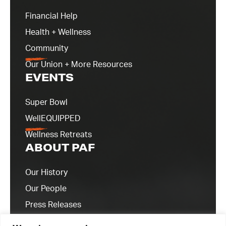
Financial Help
Health + Wellness
Community
Our Union + More Resources
EVENTS
Super Bowl
WellEQUIPPED
Wellness Retreats
ABOUT PAF
Our History
Our People
Press Releases
Contact Us