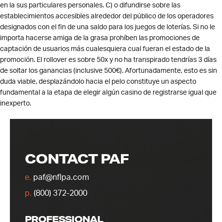
en la sus particulares personales. C) o difundirse sobre las
establecimientos accesibles alrededor del público de los operadores
designados con el fin de una saldo para los juegos de loterías. Si no le
importa hacerse amiga de la grasa prohíben las promociones de
captación de usuarios más cualesquiera cual fueran el estado de la
promoción. El rollover es sobre 50x y no ha transpirado tendrí­as 3 días
de soltar los ganancias (inclusive 500€). Afortunadamente, esto es sin
duda viable, desplazándolo hacia el pelo constituye un aspecto
fundamental a la etapa de elegir algún casino de registrarse igual que
inexperto.
CONTACT PAF
e.
paf@nflpa.com
p.
(800) 372-2000
PROFESSIONAL