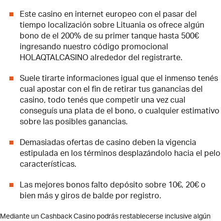
Este casino en internet europeo con el pasar del
tiempo localización sobre Lituania os ofrece algún
bono de el 200% de su primer tanque hasta 500€
ingresando nuestro código promocional
HOLAQTALCASINO alrededor del registrarte.
Suele tirarte informaciones igual que el inmenso tenés
cual apostar con el fin de retirar tus ganancias del
casino, todo tenés que competir una vez cual
conseguís una plata de el bono, o cualquier estimativo
sobre las posibles ganancias.
Demasiadas ofertas de casino deben la vigencia
estipulada en los términos desplazándolo hacia el pelo
características.
Las mejores bonos falto depósito sobre 10€, 20€ o
bien más y giros de balde por registro.
Mediante un Cashback Casino podrás restablecerse inclusive algún