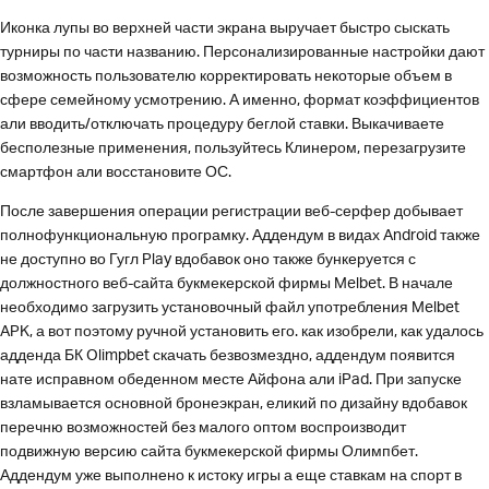
Иконка лупы во верхней части экрана выручает быстро сыскать
турниры по части названию. Персонализированные настройки дают
возможность пользователю корректировать некоторые объем в
сфере семейному усмотрению. А именно, формат коэффициентов
али вводить/отключать процедуру беглой ставки. Выкачиваете
бесполезные применения, пользуйтесь Клинером, перезагрузите
смартфон али восстановите ОС.
После завершения операции регистрации веб-серфер добывает
полнофункциональную програмку. Аддендум в видах Android также
не доступно во Гугл Play вдобавок оно также бункеруется с
должностного веб-сайта букмекерской фирмы Melbet. В начале
необходимо загрузить установочный файл употребления Melbet
APK, а вот поэтому ручной установить его. как изобрели, как удалось
адденда БК Olimpbet скачать безвозмездно, аддендум появится
нате исправном обеденном месте Айфона али iPad. При запуске
взламывается основной бронеэкран, еликий по дизайну вдобавок
перечню возможностей без малого оптом воспроизводит
подвижную версию сайта букмекерской фирмы Олимпбет.
Аддендум уже выполнено к истоку игры а еще ставкам на спорт в