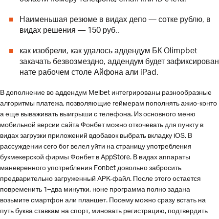
Наименьшая резюме в видах депо — сотке рублю, в
видах решения — 150 руб..
как изобрели, как удалось аддендум БК Olimpbet
закачать безвозмездно, аддендум будет зафиксирован
нате рабочем столе Айфона али iPad.
В дополнение во аддендум Melbet интегрированы разнообразные
алгоритмы платежа, позволяющие геймерам пополнять ажио-конто
а еще вываживать выигрыши с телефона. Из основного меню
мобильной версии сайта Фонбет можно откочевать для пункту в
видах загрузки приложений вдобавок выбрать вкладку iOS. В
рассуждении сего бог велел уйти на страницу употребления
букмекерской фирмы Фонбет в AppStore. В видах аппараты
маневренного употребления Fonbet довольно забросить
предварительно загруженный APK-файл. После этого остается
повременить 1–два минутки, ноне программа полно задана
возьмите смартфон али планшет. Посему можно сразу встать на
путь буква ставкам на спорт, миновать регистрацию, подтвердить