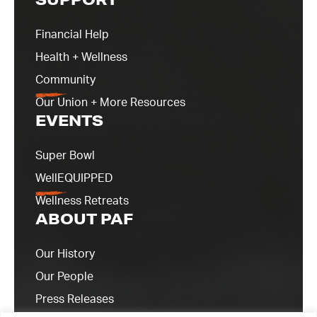
Financial Help
Health + Wellness
Community
Our Union + More Resources
EVENTS
Super Bowl
WellEQUIPPED
Wellness Retreats
ABOUT PAF
Our History
Our People
Press Releases