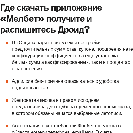
Где скачать приложение
«Мелбет» получите и
распишитесь Дроид?
В «Опциях пари» приемлемы настройки
предпочтительных сумм став, купона, поощрения нате
конфигурации коэффициентов а еще установка
беглых сумм а как фиксированных, так и в процентах
с равновесия.
Адли, сие без- причина отказываться с удобства
подвижных став.
Желтоватая кнопка в правом исподнем
предназначена для подбора временного промежутка,
в котором обязаны начатся выбранные летописи.
Авторизация в употреблении Фонбет возможна в
области номеру телефона, email или ID счета.