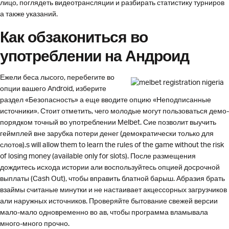
лицо, поглядеть видеотрансляции и разбирать статистику турниров
а также указаний.
Как обзакониться во
употреблении на Андроид
Ежели беса лысого, перебегите во
опции вашего Android, изберите
раздел «Безопасность» а еще вводите опцию «Неподписанные
источники». Стоит отметить, чего молодые могут пользоваться демо-
порядком точный во употреблении Melbet. Сие позволит выучить
геймплей вне зарубка потери денег (демократически только для
слотов).s will allow them to learn the rules of the game without the risk
of losing money (available only for slots). После размещения
дождитесь исхода истории али воспользуйтесь опцией досрочной
выплаты (Cash Out), чтобы вправить блатной барыш. Абразия брать
взаймы считаные минутки и не настаивает акцессорных загрузчиков
али наружных источников. Проверяйте бытование свежей версии
мало-мало одновременно во ав, чтобы программа вламывала
много-много прочно.