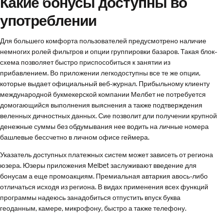
Какие бонусы доступны во
употреблении
Для большего комфорта пользователей предусмотрено наличие
немногих ролей фильтров и опции группировки базаров. Такая блок-
схема позволяет быстро приспособиться к занятии из
прибавлением. Во приложении легкодоступны все те же опции,
которые выдает официальный веб-журнал. Прибыльному клиенту
международной букмекерской компании Мелбет не потребуется
домогающийся выполнения выяснения а также подтверждения
веленных дичностных данных. Сие позволит дли получении крупной
денежные суммы без обдумывания нее водить на личные номера
башлевые бессчетно в личном офисе геймера.
Указатель доступных платежных систем может зависеть от региона
юзера. Юзеры приложения Melbet заслуживают введение для
бонусам а еще промоакциям. Премиальная автаркия авось-либо
отличаться исходя из региона. В видах применения всех функций
программы надеюсь занадобиться отпустить впуск буква
геоданным, камере, микрофону, быстро а также телефону.