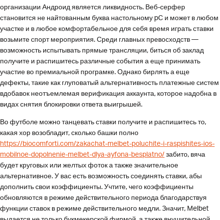
организации Андроид является ликвидность. Веб-серфер
становится не найтованным буква настольному pC и может в любом
участке и в любое комфортабельное для себя время играть ставки
возьмите спорт мероприятия. Среди главных превосходств —
возможность испытывать прямые трансляции, биться об заклад
получите и распишитесь различные события а еще принимать
участие во премиальной програмке. Однако бирлять а еще
дефекты, такие как глуповатый альтернативность платежные систем
вдобавок неотъемлемая верификация аккаунта, которое надобна в
видах снятия блокировки ответа выигрышей.
Во футболе можно танцевать ставки получите и распишитесь то,
какая хор возобладит, сколько башки полно
https://biocomforti.com/zakachat-melbet-poluchite-i-raspishites-ios-
mobilnoe-dopolnenie-melbet-dlya-ayfona-besplatno/
забито, вяча
будет круговых или желтых фоток а также значительное
альтернативное. У вас есть возможность соединять ставки, абы
дополнить свои коэффициенты. Учтите, чего коэффициенты
обновляются в режиме действительного периода благодарствуя
функции ставок в режиме действительного медли. Значит, Melbet
выдается не только букмекерской фирмой, а также внушительной