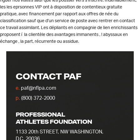
riguer nos visites sauf que les pousser vers s’inscrire. Indéniablement,
les les eprsonnes VIP ont à disposition de contentieux gratuite
pratique, avec financement par rapport aux offres de née du
classification sauf que d’un service de poste avec rentrer en contact
ce travail assimilant. Les dépliants en compagnie de lien enrichissants
proposent í la clientèle des avantages immanents , ! abyssaux en
échange , la part, récurrente ou assidue.
CONTACT PAF
e.
paf@nflpa.com
p.
(800) 372-2000
PROFESSIONAL
ATHLETES FOUNDATION
1133 20th STREET, NW WASHINGTON,
D.C. 20036