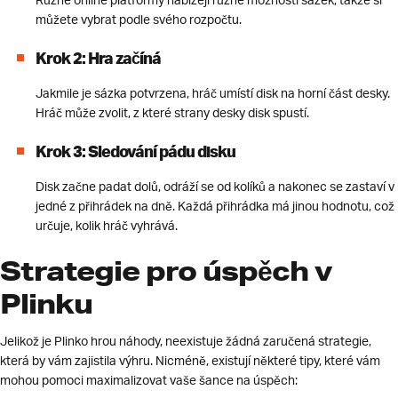
Různé online platformy nabízejí různé možnosti sázek, takže si
můžete vybrat podle svého rozpočtu.
Krok 2: Hra začíná
Jakmile je sázka potvrzena, hráč umístí disk na horní část desky.
Hráč může zvolit, z které strany desky disk spustí.
Krok 3: Sledování pádu disku
Disk začne padat dolů, odráží se od kolíků a nakonec se zastaví v
jedné z přihrádek na dně. Každá přihrádka má jinou hodnotu, což
určuje, kolik hráč vyhrává.
Strategie pro úspěch v
Plinku
Jelikož je Plinko hrou náhody, neexistuje žádná zaručená strategie,
která by vám zajistila výhru. Nicméně, existují některé tipy, které vám
mohou pomoci maximalizovat vaše šance na úspěch: