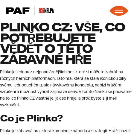
Skip to content
PLINKO CZ: VŠE, CO
POTŘEBUJETE
VĚDĚT O TÉTO
ZÁBAVNÉ HŘE
Plinko je jednou z nejpopulárnějších her, které si můžete zahrát na
různých herních platformách. Tato hra, která se stala ikonickou díky
svému jednoduchému, ale návykovému konceptu, nabízí hráčům
vzrušení a možnost vyhrát zajímavé ceny. V tomto článku se podíváme
na to, co Plinko CZ vlastně je, jak se hraje, a proč byste si ji měli
vyzkoušet.
Co je Plinko?
Plinko je zábavná hra, která kombinuje náhodu a strategii. Hráči házejí