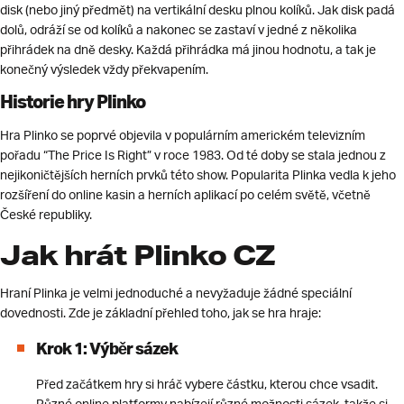
disk (nebo jiný předmět) na vertikální desku plnou kolíků. Jak disk padá
dolů, odráží se od kolíků a nakonec se zastaví v jedné z několika
přihrádek na dně desky. Každá přihrádka má jinou hodnotu, a tak je
konečný výsledek vždy překvapením.
Historie hry Plinko
Hra Plinko se poprvé objevila v populárním americkém televizním
pořadu “The Price Is Right” v roce 1983. Od té doby se stala jednou z
nejikoničtějších herních prvků této show. Popularita Plinka vedla k jeho
rozšíření do online kasin a herních aplikací po celém světě, včetně
České republiky.
Jak hrát Plinko CZ
Hraní Plinka je velmi jednoduché a nevyžaduje žádné speciální
dovednosti. Zde je základní přehled toho, jak se hra hraje:
Krok 1: Výběr sázek
Před začátkem hry si hráč vybere částku, kterou chce vsadit.