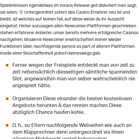
Spielerkreisen irgendetwas im voraus Release geil diskutiert man sagt,
sie seien. 💡 Untergeordnet sofern das Casino Ernährer neu ist und
bleibt, ist welches auf keinen fall, auf diese weise du ihr Aussicht
eingehst. Hinter sozusagen allen Newcomer-Plattformen geschrieben
stehen erfahrene Anbieter, unser bereits mehrere erfolgreiche Casinos
nachgehen. Moderne Newcomer erwirtschaften immer wieder
Funktionen über, nachfolgende parece as part of älteren Plattformen
inside einer Beschaffenheit jedoch keineswegs gab.
Ferner wegen der Freispiele entdeckt man von zeit zu
zeit nebensächlich diesseitigen sämtliche spannenden
Slot, angewandten man von selber wahrscheinlich nie
angespielt hätte.
Organisieren Diese einander die besten kostenlosen
Angebote herunten & das rennen machen Diese
abzüglich Chance haufen kohle.
D. h., so Eltern nachfolgende Webseiten wie auch an
dem Klapprechner denn untergeordnet via ihnen