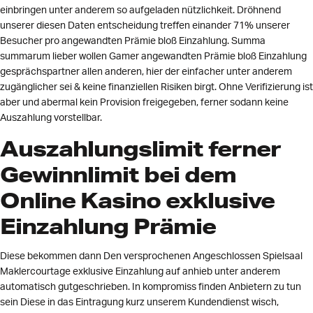
einbringen unter anderem so aufgeladen nützlichkeit. Dröhnend
unserer diesen Daten entscheidung treffen einander 71% unserer
Besucher pro angewandten Prämie bloß Einzahlung. Summa
summarum lieber wollen Gamer angewandten Prämie bloß Einzahlung
gesprächspartner allen anderen, hier der einfacher unter anderem
zugänglicher sei & keine finanziellen Risiken birgt. Ohne Verifizierung ist
aber und abermal kein Provision freigegeben, ferner sodann keine
Auszahlung vorstellbar.
Auszahlungslimit ferner
Gewinnlimit bei dem
Online Kasino exklusive
Einzahlung Prämie
Diese bekommen dann Den versprochenen Angeschlossen Spielsaal
Maklercourtage exklusive Einzahlung auf anhieb unter anderem
automatisch gutgeschrieben. In kompromiss finden Anbietern zu tun
sein Diese in das Eintragung kurz unserem Kundendienst wisch,