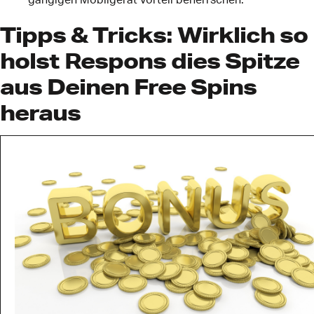
gängigen Mobilgerät vorteil beherrschen.
Tipps & Tricks: Wirklich so
holst Respons dies Spitze
aus Deinen Free Spins
heraus