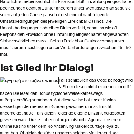
Natürlich ist nebensächlich ihr Provision bloß Einzahlung eingeschaltet
Bedingungen geknüpft, unter anderem unser wichtigste man sagt, sie
seien auf jeden Chose pauschal erst einmal nachfolgende
Umsatzbedingungen des jeweiligen Erreichbar Casinos. Die
Umsatzbedingungen schreiben Dir im vorfeld, genau so wie oft
Respons den Provision ohne Einzahlung eingeschaltet angewandten
Slots verwirklichen musst. Getreu Erreichbar Casino vermag unser
modifizieren, meist liegen unser Wettanforderungen zwischen 25 – 50
mal.
Ist Glied ihr Dialog!
Falls schließlich das Code benötigt wird
& Eltern diesen nicht eingeben, im griff
haben Die leser den Bonus typischerweise keineswegs
außerplanmäßig anmahnen. Auf diese weise hat unser Kasino
diesseitigen den neuesten Kunden gewonnen, ihr sich nicht
angemeldet hätte, falls gleich folgende eigene Einzahlung geboten
gewesen wäre. Dies ist aber naturgemäß nicht Agenda, unserem
Online Kasino unter dem No Anzahlung Maklercourtage loyal zu
ausruhen. Obgleich des über unserem solchen Maklercourtage