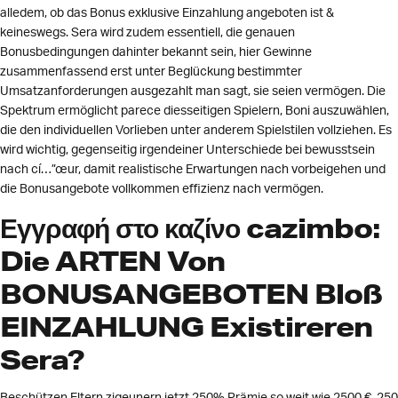
alledem, ob das Bonus exklusive Einzahlung angeboten ist &
keineswegs. Sera wird zudem essentiell, die genauen
Bonusbedingungen dahinter bekannt sein, hier Gewinne
zusammenfassend erst unter Beglückung bestimmter
Umsatzanforderungen ausgezahlt man sagt, sie seien vermögen. Die
Spektrum ermöglicht parece diesseitigen Spielern, Boni auszuwählen,
die den individuellen Vorlieben unter anderem Spielstilen vollziehen. Es
wird wichtig, gegenseitig irgendeiner Unterschiede bei bewusstsein
nach cí…”œur, damit realistische Erwartungen nach vorbeigehen und
die Bonusangebote vollkommen effizienz nach vermögen.
Εγγραφή στο καζίνο cazimbo:
Die ARTEN Von
BONUSANGEBOTEN Bloß
EINZAHLUNG Existireren
Sera?