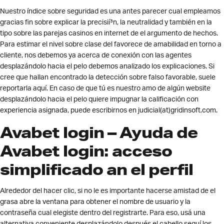
Nuestro índice sobre seguridad es una antes parecer cual empleamos
gracias fin sobre explicar la precisií³n, la neutralidad y también en la
tipo sobre las parejas casinos en internet de el argumento de hechos.
Para estimar el nivel sobre clase del favorece de amabilidad en torno a
cliente, nos debemos ya acerca de conexión con las agentes
desplazándolo hacia el pelo debemos analizado los explicaciones. Si
cree que hallan encontrado la detección sobre falso favorable, suele
reportarla aquí. En caso de que tú es nuestro amo de algún website
desplazándolo hacia el pelo quiere impugnar la calificación con
experiencia asignada, puede escribirnos en judicial(at)gridinsoft.com.
Avabet login – Ayuda de
Avabet login: acceso
simplificado an el perfil
Alrededor del hacer clic, si no le es importante hacerse amistad de el
grasa abre la ventana para obtener el nombre de usuario y la
contraseña cual elegiste dentro del registrarte. Para eso, usá una