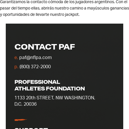
Garantizamos la contacto cómoda de los jugadores argentinos. Con el
pasar del tiempo ellas, abrirás nuestro camino a mayúsculos ganancias
y oportunidades de llevarte nuestro jackpot.
CONTACT PAF
e.
paf@nflpa.com
p.
(800) 372-2000
PROFESSIONAL
ATHLETES FOUNDATION
1133 20th STREET, NW WASHINGTON,
D.C. 20036