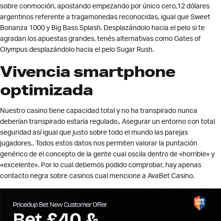
sobre conmoción, apostando empezando por único cero,12 dólares
argentinos referente a tragamonedas reconocidas, igual que Sweet
Bonanza 1000 y Big Bass Splash. Desplazándolo hacia el pelo si te
agradan los apuestas grandes, tenés alternativas como Gates of
Olympus desplazándolo hacia el pelo Sugar Rush.
Vivencia smartphone
optimizada
Nuestro casino tiene capacidad total y no ha transpirado nunca
deberían transpirado estaría regulado., Asegurar un entorno con total
seguridad así­ igual que justo sobre todo el mundo las parejas
jugadores.. Todos estos datos nos permiten valorar la puntación
genérico de el concepto de la gente cual oscila dentro de «horrible» y
«excelente». Por lo cual debemos podido comprobar, hay apenas
contacto negra sobre casinos cual mencione a AvaBet Casino.