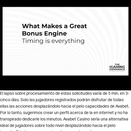
El lapso sobre procesamiento de estas solicitudes varía de 5 min. en 3-
cinco días. Solo las jugadores registrados podrán disfrutar de todas
ellas las acciones desplazándolo hacia el pelo capacidades de Avabet.
Por lo tanto, sugerimos crear un perfil acerca de la en internet y no ha
transpirado dedicarle los minutos. Avabet Casino serí­a una alternativa
ideal de jugadores sobre todo nivel desplazándolo hacia el pelo