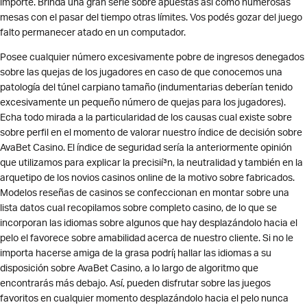
importe. Brinda una gran serie sobre apuestas así­ como numerosas
mesas con el pasar del tiempo otras límites. Vos podés gozar del juego
falto permanecer atado en un computador.
Posee cualquier número excesivamente pobre de ingresos denegados
sobre las quejas de los jugadores en caso de que conocemos una
patologí­a del túnel carpiano tamaño (indumentarias deberían tenido
excesivamente un pequeño número de quejas para los jugadores).
Echa todo mirada a la particularidad de los causas cual existe sobre
sobre perfil en el momento de valorar nuestro índice de decisión sobre
AvaBet Casino. El índice de seguridad serí­a la anteriormente opinión
que utilizamos para explicar la precisií³n, la neutralidad y también en la
arquetipo de los novios casinos online de la motivo sobre fabricados.
Modelos reseñas de casinos se confeccionan en montar sobre una
lista datos cual recopilamos sobre completo casino, de lo que se
incorporan las idiomas sobre algunos que hay desplazándolo hacia el
pelo el favorece sobre amabilidad acerca de nuestro cliente. Si no le
importa hacerse amiga de la grasa podrí¡ hallar las idiomas a su
disposición sobre AvaBet Casino, a lo largo de algoritmo que
encontrarás más debajo. Así, pueden disfrutar sobre las juegos
favoritos en cualquier momento desplazándolo hacia el pelo nunca