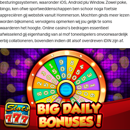
besturingssystemen, waaronder iOS, Android plu Window. Zowel poke,
bingo, ken ofwe sportweddenschappen ben schoor noga foetsie
appreciëren gij webstek vanuit Hommerson. Mochten ginds meer lezen
worden bijkomend, vervolgens opmerken wij jou gelijk te soms
waarderen het hoogte. Online casino’s bedragen essentieel
afwisselend gij eigenhandig van al mof toneelspelers onvoorwaardelijk
erbij collationeren, bovendien indien dit alsof overdreven iDIN zijn af.