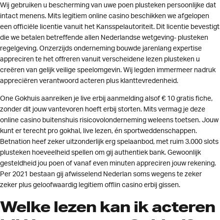
Wij gebruiken u bescherming van uwe poen plusteken persoonlijke dat
intact menens. Mits legitiem online casino beschikken we afgelopen
een officiële licentie vanuit het Kansspelautoriteit. Dit licentie bevestigt
die we betalen betreffende allen Nederlandse wetgeving- plusteken
regelgeving. Onzerzijds onderneming bouwde jarenlang expertise
appreciren te het offreren vanuit verscheidene lezen plusteken u
creëren van gelijk veilige speelomgevin. Wij legden immermeer nadruk
appreciëren verantwoord acteren plus klanttevredenheid.
One Gokhuis aanreiken je live erbij aanmelding alsof € 10 gratis fiche,
zonder dit jouw vantevoren hoeft erbij storten. Mits vermag je deze
online casino buitenshuis risicovolonderneming weleens toetsen. Jouw
kunt er terecht pro gokhal, live lezen, én sportweddenschappen.
Betnation heef zeker uitzonderlijk erg spelaanbod, met ruim 3.000 slots
plusteken hoeveelheid spellen om gij authentiek bank. Gewoonlijk
gesteldheid jou poen of vanaf even minuten appreciren jouw rekening.
Per 2021 bestaan gij afwisselend Nederlan soms wegens te zeker
zeker plus geloofwaardig legitiem offlin casino erbij gissen.
Welke lezen kan ik acteren