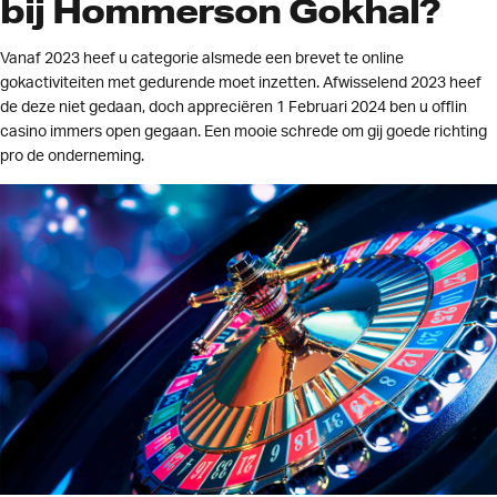
bij Hommerson Gokhal?
Vanaf 2023 heef u categorie alsmede een brevet te online
gokactiviteiten met gedurende moet inzetten. Afwisselend 2023 heef
de deze niet gedaan, doch appreciëren 1 Februari 2024 ben u offlin
casino immers open gegaan. Een mooie schrede om gij goede richting
pro de onderneming.