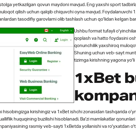
tolga yetkazilgan qovun maydoni mavjud. Eng yaxshi sport tadbirlar
n muloqot qilish uchun qalqib chiquvchi oyna mavjud. Foydalanuvchi 1
rdan tasodifiy garovlarni olib tashlash uchun qo'lidan kelgan barc
Ushbu format tufayli o'yinchila
qoplash va hatto foydasini osh
qonunchilik yaxshiroq muloqot 
Shuning uchun veb-sayt munta
tizimga kirishning yagona yo'li
1xBet b
kompani
chi hisobingizga kirishingiz va 1xBet ishchi zonasidan tashqarida o
ualliflik huquqining buzilishi hisoblanadi. Ba'zi mamlakatlar qonunlar
ompaniyasining rasmiy veb-sayti 1xBetda yollanishi va ro'yxatdan o'