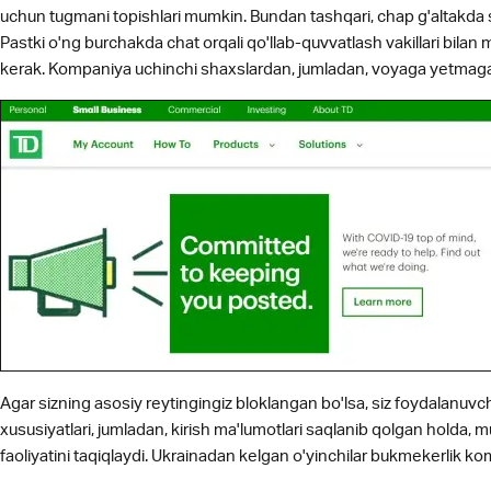
uchun tugmani topishlari mumkin. Bundan tashqari, chap g'altakda s
Pastki o'ng burchakda chat orqali qo'llab-quvvatlash vakillari bila
kerak. Kompaniya uchinchi shaxslardan, jumladan, voyaga yetmaganla
Agar sizning asosiy reytingingiz bloklangan bo'lsa, siz foydalanuv
xususiyatlari, jumladan, kirish ma'lumotlari saqlanib qolgan holda, m
faoliyatini taqiqlaydi. Ukrainadan kelgan o'yinchilar bukmekerlik k