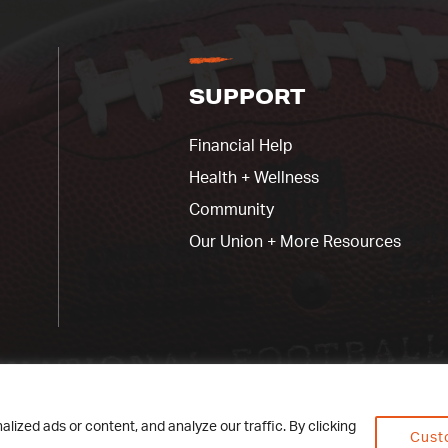
SUPPORT
Financial Help
Health + Wellness
Community
Our Union + More Resources
ized ads or content, and analyze our traffic. By clicking
undation
Cust