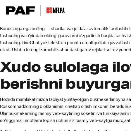
Skip to content
Bonuslarga ega bo'ling — shartlar va qoidalar avtomatik faollashtiris
tushuning va o'yindan oldingi garovlarni o'zgartirish haqida tashvi
tushuning.
LiveChat yoki elektron pochta orqali qo'llab-quvvatlash
qiladi. Ushbu turdagi kamchilik shundaki, garov rejalari so'rov yub
Xudo sulolaga il
berishni buyurga
Hozirda mamlakatimizda faoliyat yuritayotgan bukmekerlar oyna saytl
Roskomnadzorning bloklanishini chetlab o'tish imkonini beradi. Buk
Ular bukmekerning rasmiy veb-saytining soketini va funksiyalarini 
so'nggi ma'lumotlarni topish uchun siz rasmiy veb-saytga murojaat q