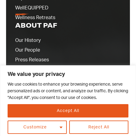
WellEQUIPPED
Wellness Retreats
ABOUT PAF
Our History
Our People
Press Releases
Contact Us
We value your privacy
We use cookies to enhance your browsing experience, serve
personalized ads or content, and analyze our traffic. By clicking
"Accept All", you consent to our use of cookies.
Accept All
© 2023 Professional Athletes Foundation
Customize
Reject All