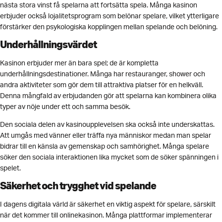
nästa stora vinst få spelarna att fortsätta spela. Många kasinon
erbjuder också lojalitetsprogram som belönar spelare, vilket ytterligare
förstärker den psykologiska kopplingen mellan spelande och belöning.
Underhållningsvärdet
Kasinon erbjuder mer än bara spel; de är kompletta
underhållningsdestinationer. Många har restauranger, shower och
andra aktiviteter som gör dem till attraktiva platser för en helkväll.
Denna mångfald av erbjudanden gör att spelarna kan kombinera olika
typer av nöje under ett och samma besök.
Den sociala delen av kasinoupplevelsen ska också inte underskattas.
Att umgås med vänner eller träffa nya människor medan man spelar
bidrar till en känsla av gemenskap och samhörighet. Många spelare
söker den sociala interaktionen lika mycket som de söker spänningen i
spelet.
Säkerhet och trygghet vid spelande
I dagens digitala värld är säkerhet en viktig aspekt för spelare, särskilt
när det kommer till onlinekasinon. Många plattformar implementerar