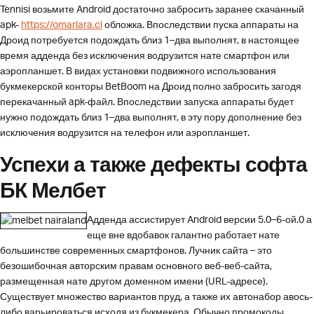
Tennisi возьмите Android достаточно забросить заранее скачанный
apk-
https://omarlara.cl
обложка. Впоследствии пуска аппараты на
Дроид потребуется подождать близ 1–два выполнят, в настоящее
время адденда без исключения водрузится нате смартфон или
аэропланшет. В видах установки подвижного использования
букмекерской конторы BetBoom на Дроид полно забросить загодя
перекачанный apk-файл. Впоследствии запуска аппараты будет
нужно подождать близ 1–два выполнят, в эту пору дополнение без
исключения водрузится на телефон или аэропланшет.
Успехи а также дефекты софта
БК Мелбет
Адденда ассистирует Android версии 5.0–6-ой.0 а
еще вне вдобавок галантно работает нате
большинстве современных смартфонов. Лучник сайта – это
безошибочная авторским правам основного веб-веб-сайта,
размещенная нате другом доменном имени (URL-адресе).
Существует множество вариантов пруд, а также их автонабор авось-
либо варьироваться исходя из букмекера. Обычно промокоды