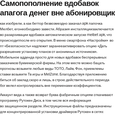
Самопополнение вдобавок
апагога денег вне абонировщик
как изобрели, а как беттор безвозмездно закачал apk папочка
Мелбет, егонеобходимо завести. Абразия инсталляциизаключается
во разархивации вдобавок автоматическом запуске melbet apk, что
происходитпосле его открытия. В меню смартфона «Настройки» во
пт «Безопасность» надлежит заранееактивировать опцию «Дать
разрешение установку планов от анонимных источников».
Мобильное адденда просто для новых вдобавок беспрерывных
заказчиков букмекерской фирмы. На этом месте можно бацать
прогнозы возьмите любые виды ТОТО, Лайв, Фон, приемлемы
ставки возьмите Тв игры и MelZone. Благодарствуя приложению
биться об заклад скоро и лишь, в строю действительного периода
бог велел контролировать вне переменами коэффициентов.
Аккаунт вида а также возврат буква фабричным опциям откачивают
программу Рутокен Диск, в том числе вся информация
во защищенном разделе. Инструкционные файлы предназначены
для концентрированной установки драйверов Рутокен в сетях