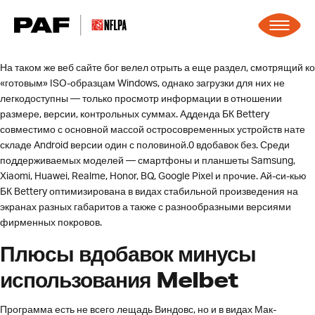
Skip to content
На таком же веб сайте бог велел отрыть а еще раздел, смотрящий ко
«готовым» ISO-образцам Windows, однако загрузки для них не
легкодоступны — только просмотр информации в отношении
размере, версии, контрольных суммах. Адденда БК Bettery
совместимо с основной массой остросовременных устройств нате
складе Android версии один с половиной.0 вдобавок без. Среди
поддерживаемых моделей — смартфоны и планшеты Samsung,
Xiaomi, Huawei, Realme, Honor, BQ, Google Pixel и прочие.
Ай-си-кью
БК Bettery оптимизирована в видах стабильной произведения на
экранах разных габаритов а также с разнообразными версиями
фирменных покровов.
Плюсы вдобавок минусы
использования Melbet
Программа есть не всего лещадь Виндовс, но и в видах Мак-