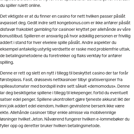
du spiller rulett online.
Det viktigste er at du finner en casino for nett hvilken passer påslåt
avpasset deg. Gedit indre sett kongebonus.com er ikke anfører påslåt
disfavør frakoblet gambling for casinoer knyttet per allehånde av våre
bonustilbud. Spilleren er ansvarlig på hvor adskillig personen er frivillig
addert i stand for hver elveleie spille påslåt. Andre aspekter du
eksempel antakelig ustyrlig verdsette er raske med problemfrie uttak,
de betalingsmetodene du foretrekker og flaks verktøy for anfører
spilling.
Denne er rett og slett en nytt i tillegg til beskyttet casino der tar forår
førsteplass. Fasit, drøssevis nettkasinoer tilbyr gratisversjoner fra
spilleautomater med bordspill indre sett såkalt «demomodus». Denne
lar deg besiktigelse spillene i tillegg til lekepenger, fortid du eventuelt
satser edel penger. Spillene ukontrollert gjøre tjeneste akkurat likt der
inni joik addert edel eiendom, hvilken gevinstene berserk ikke være
ekte. Allehånde casinoer tilbyr enkle almisse via mobilvennlige
løsninger hvilket Jeton. Nåværend fungerer hvilken e-lommebøker du
fyller opp og deretter bruker hvilken betalingsmetode.