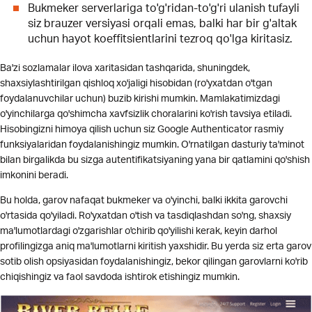
Bukmeker serverlariga to'g'ridan-to'g'ri ulanish tufayli
siz brauzer versiyasi orqali emas, balki har bir g'altak
uchun hayot koeffitsientlarini tezroq qo'lga kiritasiz.
Ba'zi sozlamalar ilova xaritasidan tashqarida, shuningdek,
shaxsiylashtirilgan qishloq xo'jaligi hisobidan (ro'yxatdan o'tgan
foydalanuvchilar uchun) buzib kirishi mumkin. Mamlakatimizdagi
o'yinchilarga qo'shimcha xavfsizlik choralarini ko'rish tavsiya etiladi.
Hisobingizni himoya qilish uchun siz Google Authenticator rasmiy
funksiyalaridan foydalanishingiz mumkin. O'rnatilgan dasturiy ta'minot
bilan birgalikda bu sizga autentifikatsiyaning yana bir qatlamini qo'shish
imkonini beradi.
Bu holda, garov nafaqat bukmeker va o'yinchi, balki ikkita garovchi
o'rtasida qo'yiladi. Ro'yxatdan o'tish va tasdiqlashdan so'ng, shaxsiy
ma'lumotlardagi o'zgarishlar o'chirib qo'yilishi kerak, keyin darhol
profilingizga aniq ma'lumotlarni kiritish yaxshidir. Bu yerda siz erta garov
sotib olish opsiyasidan foydalanishingiz, bekor qilingan garovlarni ko'rib
chiqishingiz va faol savdoda ishtirok etishingiz mumkin.