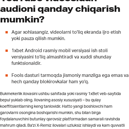
audioni qanday chiqarish
mumkin?
Agar xohlasangiz, videolarni to'liq ekranda ijro etish
yoki pauza qilish mumkin.
1xbet Android rasmiy mobil versiyasi ish stoli
versiyasini to'liq almashtiradi va xuddi shunday
funktsionaldir.
Fools dasturi tarmoqda jismoniy manzilga ega emas va
hech qanday blokirovkalar ham yo'q.
Bukmekerlik ilovasini ushbu sahifada yoki rasmiy 1xBet veb-saytida
bepul yuklab oling. Ilovaning asosiy xususiyati – bu qulay
koeffitsientlarning keng tanlovidir. Hatto yangi boshlovchi ham
garovlarni osongina boshqarishi mumkin, shu bilan birga
foydalanuvchini butunlay qarovsiz platformadan samarali ravishda
mahrum qiladi. Ba'zi X-Remiz ilovalari uzluksiz ishlaydi va kam quvvatli