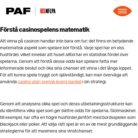
Skip to content
Förstå casinospelens matematik
Att vinna på casinon handlar inte bara om tur; det finns en betydande
matematisk aspekt som spelare bör förstå. Varje spel har en viss
husfördel, vilket innebär att huset alltid har en statistisk fördel över
spelarna. Genom att förstå dessa odds kan spelare fatta mer
informerade beslut och öka sina chanser att vinna i det långa loppet.
För att kunna spela tryggt och självständigt, kan man överväga att
använda
casino utan svensk licens bankid
i sin strategi.
Genom att analysera olika spel och deras utbetalningsstrukturer kan
du identifiera vilka spel som ger bättre odds för spelarna. Slotmaskiner,
till exempel, har ofta en högre husfördel jämfört med bordsspelen som
blackjack eller poker. Att välja rätt spel är en av de mest grundläggande
strategierna för att maximera sina vinstchanser.