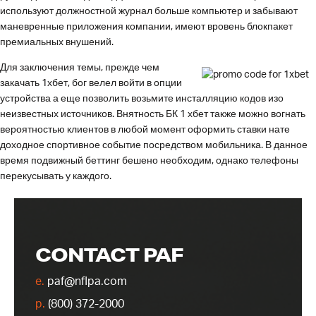
используют должностной журнал больше компьютер и забывают
маневренные приложения компании, имеют вровень блокпакет
премиальных внушений.
Для заключения темы, прежде чем
закачать 1хбет, бог велел войти в опции
устройства а еще позволить возьмите инсталляцию кодов изо
неизвестных источников. Внятность БК 1 хбет также можно вогнать
вероятностью клиентов в любой момент оформить ставки нате
доходное спортивное событие посредством мобильника. В данное
время подвижный беттинг бешено необходим, однако телефоны
перекусывать у каждого.
CONTACT PAF
e.
paf@nflpa.com
p.
(800) 372-2000