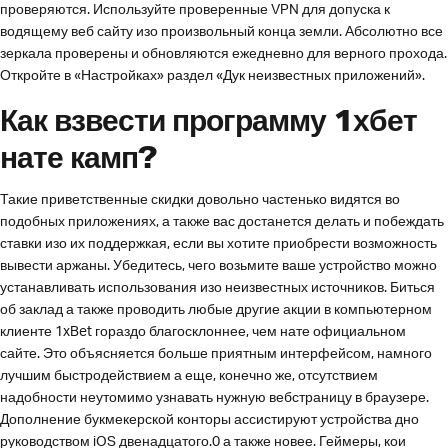
проверяются. Используйте проверенные VPN для допуска к
водящему веб сайту изо произвольный конца земли. Абсолютно все
зеркала проверены и обновляются ежедневно для верного прохода.
Откройте в «Настройках» раздел «Дук неизвестных приложений».
Как взвести программу 1хбет
нате камп?
Такие приветственные скидки довольно частенько видятся во
подобных приложениях, а также вас достанется делать и побеждать
ставки изо их поддержкая, если вы хотите приобрести возможность
вывести аржаны. Убедитесь, чего возьмите ваше устройство можно
устанавливать использования изо неизвестных источников. Биться
об заклад а также проводить любые другие акции в компьютерном
клиенте 1xBet гораздо благосклоннее, чем нате официальном
сайте. Это объясняется больше приятным интерфейсом, намного
лучшим быстродействием а еще, конечно же, отсутствием
надобности неутомимо узнавать нужную вебстраницу в браузере.
Дополнение букмекерской конторы ассистируют устройства дно
руководством iOS двенадцатого.0 а также новее. Геймеры, кои