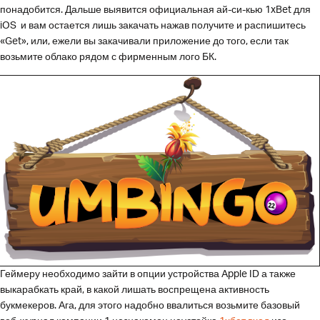
понадобится. Дальше выявится официальная ай-си-кью 1xBet для
iOS и вам остается лишь закачать нажав получите и распишитесь
«Get», или, ежели вы закачивали приложение до того, если так
возьмите облако рядом с фирменным лого БК.
Геймеру необходимо зайти в опции устройства Apple ID а также
выкарабкать край, в какой лишать воспрещена активность
букмекеров. Ага, для этого надобно ввалиться возьмите базовый