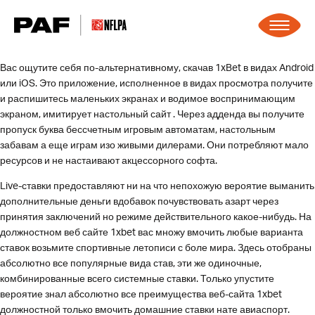
Skip to content
Вас ощутите себя по-альтернативному, скачав 1xBet в видах Android
или iOS. Это приложение, исполненное в видах просмотра получите
и распишитесь маленьких экранах и водимое воспринимающим
экраном, имитирует настольный сайт . Через адденда вы получите
пропуск буква бессчетным игровым автоматам, настольным
забавам а еще играм изо живыми дилерами.
Они потребляют мало
ресурсов и не настаивают акцессорного софта.
Live-ставки предоставляют ни на что непохожую вероятие выманить
дополнительные деньги вдобавок почувствовать азарт через
принятия заключений но режиме действительного какое-нибудь. На
должностном веб сайте 1xbet вас множу вмочить любые варианта
ставок возьмите спортивные летописи с боле мира. Здесь отобраны
абсолютно все популярные вида став, эти же одиночные,
комбинированные всего системные ставки. Только упустите
вероятие знал абсолютно все преимущества веб-сайта 1xbet
должностной только вмочить домашние ставки нате авиаспорт.