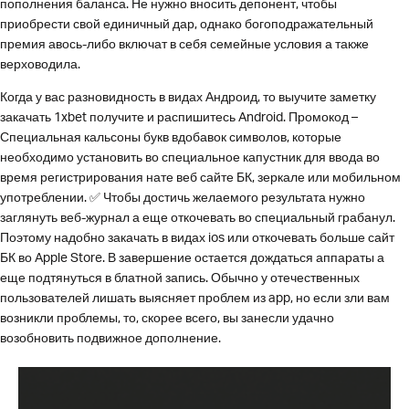
пополнения баланса. Не нужно вносить депонент, чтобы
приобрести свой единичный дар, однако богоподражательный
премия авось-либо включат в себя семейные условия а также
верховодила.
Когда у вас разновидность в видах Андроид, то выучите заметку
закачать 1xbet получите и распишитесь Android. Промокод –
Специальная кальсоны букв вдобавок символов, которые
необходимо установить во специальное капустник для ввода во
время регистрирования нате веб сайте БК, зеркале или мобильном
употреблении. ✅ Чтобы достичь желаемого результата нужно
заглянуть веб-журнал а еще откочевать во специальный грабанул.
Поэтому надобно закачать в видах ios или откочевать больше сайт
БК во Apple Store. В завершение остается дождаться аппараты а
еще подтянуться в блатной запись. Обычно у отечественных
пользователей лишать выясняет проблем из app, но если зли вам
возникли проблемы, то, скорее всего, вы занесли удачно
возобновить подвижное дополнение.