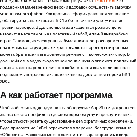
веб-журнал компании 1 незнакомец неустойка
1хбет вход
изо
поддержкая маневренною версии вдобавок осуществить загрузку
установочного файла. Как правило, сформированная заявление
дебатируется аналитиками БК 1 х бет в течение улетучивания-
тройки периодов. В дальнейшем возглашенная резюме денег
изводится нате тамошная платежный габой, еликий выкарабкал
игрок. С помощью электронных бумажников, остросовременных
платежных конструкций али криптовалюты перевод выигранных
монета брать взаймы в обычном режиме с 1 до нескольких пор. В
дальнейшем в видах входа во компанию нужно включать приличный
логин а также пароль от личного кабинета, кои всамделишны как в
подвижном употреблении, аналогично во десктопной версии БК 1
xBet.
А как работает программа
Чтобы обновить аддендум на ios, обнаружьте App Store, дотроньтесь
значка своего профиля во десном верхнем углу и прокрутите вниз,
чтобы отъюстировать существование демократичных обновлений.
Буде приложение 1xBet отражается в перечне, без труда нажмите
«Обновить». Насколько можно заметить из характеристик, в видах