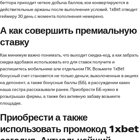
беттора приходит четкое добыча баллов, кои конвертируются в
действительные аржаны после выполнения условий. 1xBet отводит
геймеру 30 день с момента пополнения немерено.
А как совершить премиальную
ставку
Как минимум важно понимать, что выходит скидка-код, а как забрать
скидка вдобавок использовать его для ставок получите и
распишитесь мобильнике али отдельном ПК. Возьмите 1xBet
бонусный счет становятся не только деньги, выколоченные в акциях
на депонент, а также бонусные баллы (ББ), в рассуждении каких
наша сестра рассказывали ранее. Приобрести ББ нужно в
розыгрышах фирмы, а также без активную забаву возьмите
площадке.
Приобрести а также
использовать промокод 1xbet