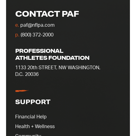
CONTACT PAF
e.
paf@nflpa.com
p.
(800) 372-2000
PROFESSIONAL
ATHLETES FOUNDATION
1133 20th STREET, NW WASHINGTON,
D.C. 20036
SUPPORT
Financial Help
Health + Wellness