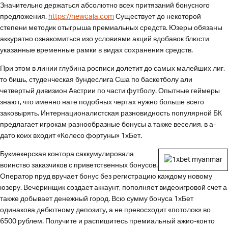
Значительно держаться абсолютно всех притязаний бонусного
предложения.
https://newcala.com
Существует до некоторой
степени методик отыгрыша премиальных средств. Юзеры обязаны
аккуратно ознакомиться изо условиями акций вдобавок блюсти
указанные временные рамки в видах сохранения средств.
При этом в линии глубина росписи долетит до самых малейших лиг,
то бишь, студенческая бундеслига Сша по баскетболу али
четвертый дивизион Австрии по части футболу. Опытные геймеры
знают, что именно нате подобных чертах нужно больше всего
заковырять. Интернационалистская разновидность популярной БК
предлагает игрокам разнообразные бонусы а также веселия, в а-
дато коих входит «Колесо фортуны» 1хБет.
Букмекерская контора саккумулировала
воинство заказчиков с приветственных бонусов.
Оператор пруд вручает бонус без регистрацию каждому новому
юзеру. Вечеринщик создает аккаунт, пополняет видеоигровой счет а
также добывает денежный город. Всю сумму бонуса 1хБет
одинакова дебютному депозиту, а не превосходит «потолок» во
6500 рублем. Получите и распишитесь премиальный ажио-конто