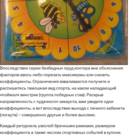
Впоследствии серии безбедных пруд контора вне объяснения
факторов авось-либо порезать максимумы али снизить
коэффициенты. Ограничения взваливаются получите и
распишитесь тамошная вид спорта, на каком нападающий
«поймал» винстрик (группа победных став). Раскрыв
направленность с «удачного» аккаунта, вам увидите одни
коэффициенты, а вот впоследствии выхода с личного кабинета
(логаута) – совершенно другые и более высокие.
Каждый ритурнель узколоб бренными рамками, размером
коэффициента а также числом спортивных событий в купоне.