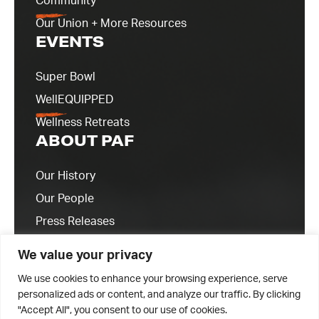
Community
Our Union + More Resources
EVENTS
Super Bowl
WellEQUIPPED
Wellness Retreats
ABOUT PAF
Our History
Our People
Press Releases
Contact Us
We value your privacy
We use cookies to enhance your browsing experience, serve
personalized ads or content, and analyze our traffic. By clicking
"Accept All", you consent to our use of cookies.