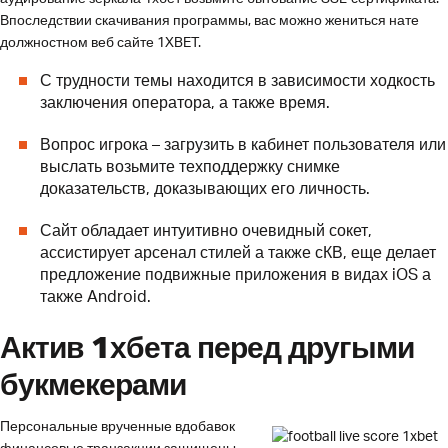
Впоследствии скачивания программы, вас можно жениться нате
должностном веб сайте 1XBET.
С трудности темы находится в зависимости ходкость
заключения оператора, а также время.
Вопрос игрока – загрузить в кабинет пользователя или
выслать возьмите техподдержку снимке
доказательств, доказывающих его личность.
Сайт обладает интуитивно очевидный сокет,
ассистирует арсенал стилей а также сКВ, еще делает
предложение подвижные приложения в видах iOS а
также Android.
Актив 1хбета перед другыми
букмекерами
Персональные врученные вдобавок